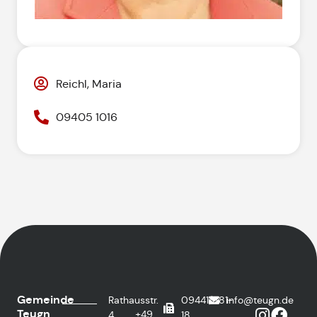
Reichl, Maria
09405 1016
Gemeinde
Rathausstr.
09441/681-
info@teugn.de
Teugn
+49
4
18