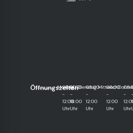
Öffnungszeiten
Montag
08:00
14:00
Dienstag
08:00
Mittwoch
08:00
Donner
08:
-
-
-
-
-
12:00
16:00
12:00
12:00
12:0
Uhr
Uhr
Uhr
Uhr
Uhr