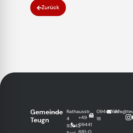
Zurück
Gemeinde
Rathausstr.
09441/681-
info@te
+49
4
18
Teugn
09441
93342
681-0
Saal