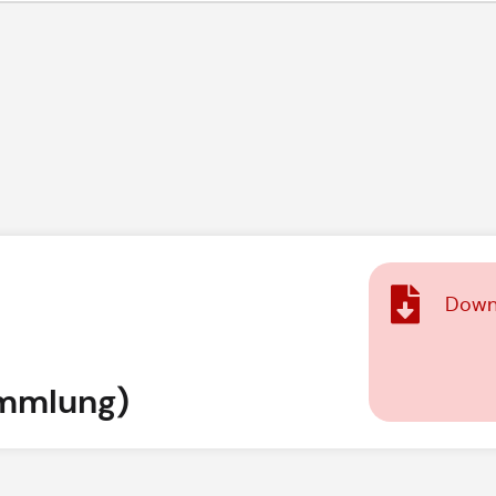
Down
mmlung)