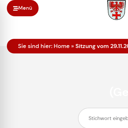
Menü
Sitzung vom 29.11
Sie sind hier:
Home
»
(G