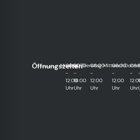
Öffnungszeiten
Montag
08:00
14:00
Dienstag
08:00
Mittwoch
08:00
Donner
08:
-
-
-
-
-
12:00
16:00
12:00
12:00
12:0
Uhr
Uhr
Uhr
Uhr
Uhr