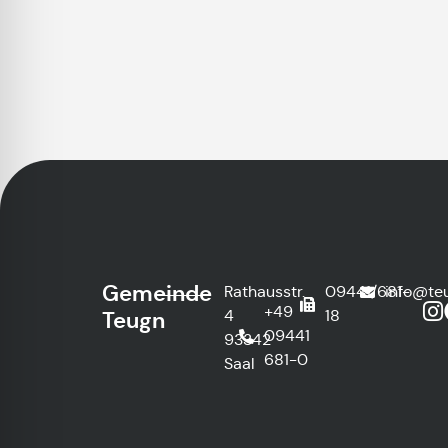
Gemeinde
Rathausstr.
09441/681-
info@te
+49
4
18
Teugn
09441
93342
681-0
Saal