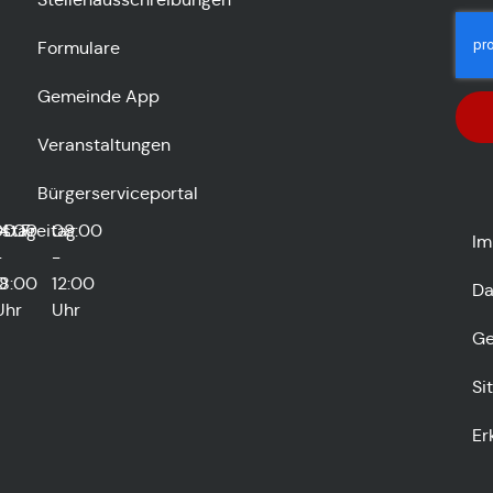
Formulare
Gemeinde App
Veranstaltungen
Bürgerserviceportal
stag
00
14:00
Freitag
08:00
Im
-
-
0
18:00
12:00
Da
Uhr
Uhr
Ge
Si
Er