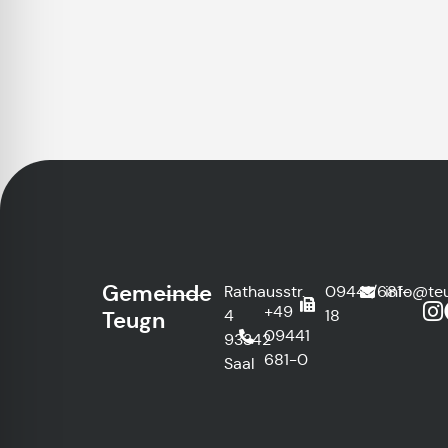
Gemeinde
Rathausstr.
09441/681-
info@te
+49
4
18
Teugn
09441
93342
681-0
Saal