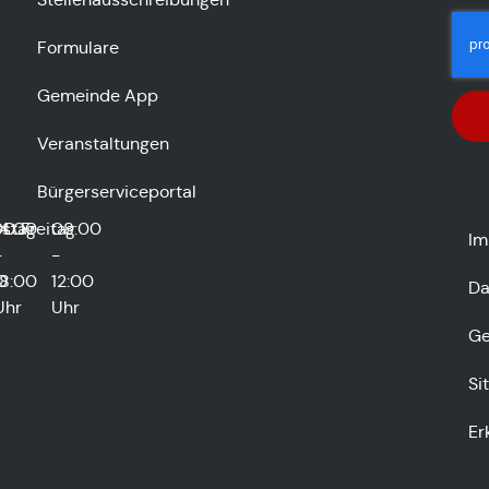
Formulare
Gemeinde App
Veranstaltungen
Bürgerserviceportal
stag
00
14:00
Freitag
08:00
Im
-
-
0
18:00
12:00
Da
Uhr
Uhr
Ge
Si
Er