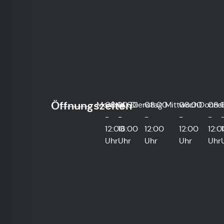
Öffnungszeiten
Montag
08:00
14:00
Dienstag
08:00
Mittwoch
08:00
Donner
08:
-
-
-
-
-
12:00
16:00
12:00
12:00
12:0
Uhr
Uhr
Uhr
Uhr
Uhr