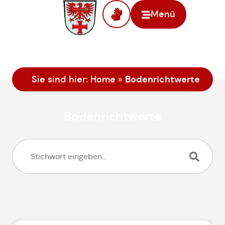
Menü
Bodenrichtwerte
Sie sind hier:
Home
»
Bodenrichtwerte