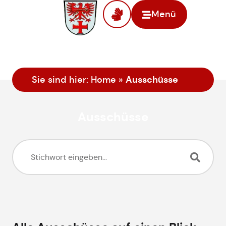
Menü
Ausschüsse
Sie sind hier:
Home
»
Ausschüsse