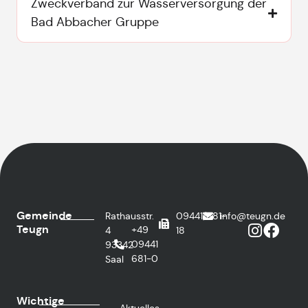
Zweckverband zur Wasserversorgung der
Bad Abbacher Gruppe
Gemeinde
Rathausstr.
09441/681-
info@teugn.de
Teugn
+49
4
18
09441
93342
681-0
Saal
Wichtige