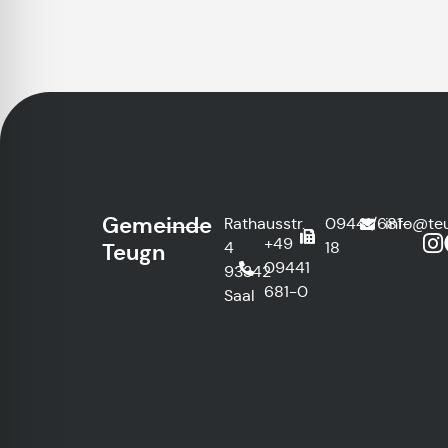
Gemeinde
Rathausstr.
09441/681-
info@te
+49
4
18
Teugn
09441
93342
681-0
Saal