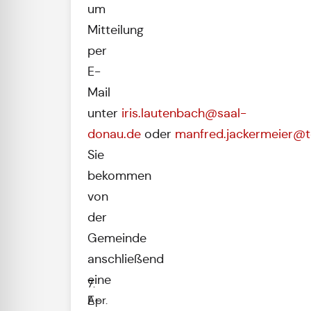
um
Mitteilung
per
E-
Mail
unter
iris.lautenbach@saal-
donau.de
oder
manfred.jackermeier@t
Sie
bekommen
von
der
Gemeinde
anschließend
eine
7.
E-
Apr.