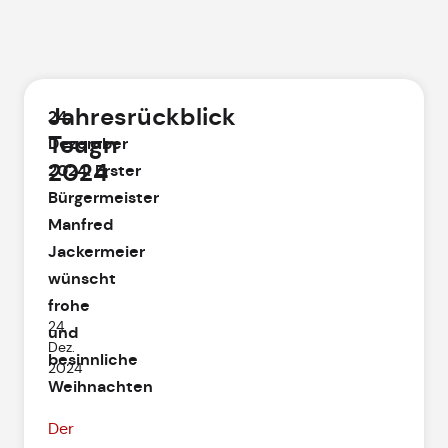
Jahresrückblick
24.
Teugn
Dezember
2024
2024
:
Erster
Bürgermeister
Manfred
Jackermeier
wünscht
frohe
24.
und
Dez.
besinnliche
2024
Weihnachten
Der