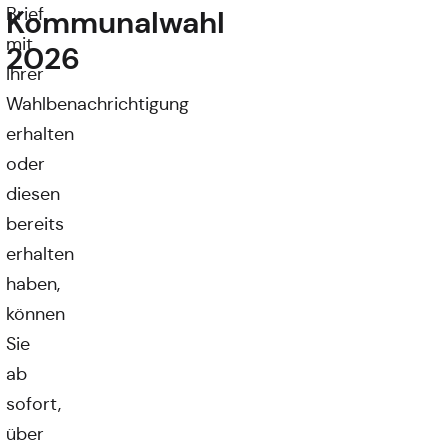
Brief
Kommunalwahl
mit
2026
Ihrer
Wahlbenachrichtigung
erhalten
oder
diesen
bereits
erhalten
haben,
können
Sie
ab
sofort,
über