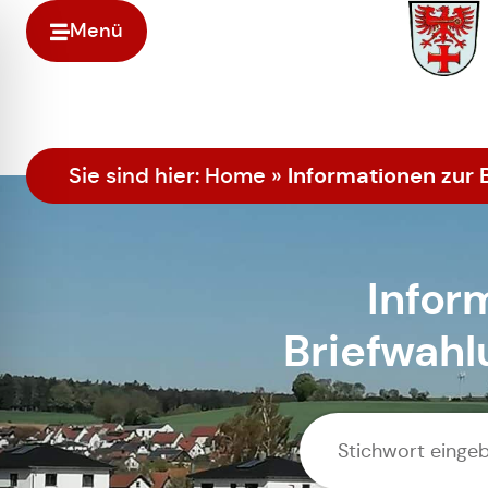
Menü
Informationen zur
Sie sind hier:
Home
»
Infor
Briefwah