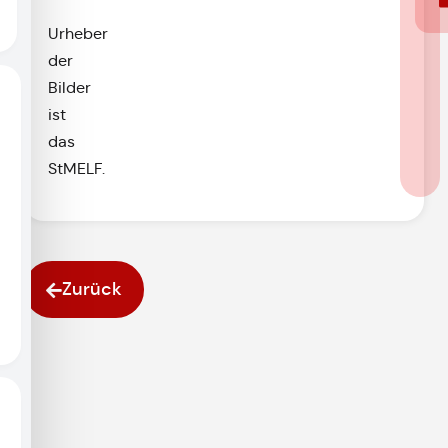
Urheber
der
Bilder
ist
das
StMELF.
Zurück