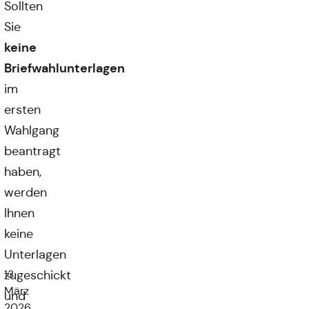
Sollten
Sie
keine
Briefwahlunterlagen
im
ersten
Wahlgang
beantragt
haben,
werden
Ihnen
keine
Unterlagen
13.
zugeschickt
März
und
2026