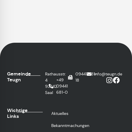
Gemeinde
Rathausstr.
09441/681-
info@teugn.de
Teugn
+49
4
18
09441
93342
681-0
Saal
Wichtige
Aktuelles
Links
Bekanntmachungen