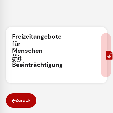
Freizeitangebote
für
Menschen
21.
Juli
mit
2025
Beeinträchtigung
Zurück