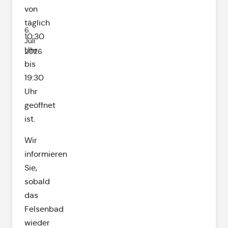
von
täglich
6.
10:30
Juli
Uhr
2026
bis
19:30
Uhr
geöffnet
ist.
Wir
informieren
Sie,
sobald
das
Felsenbad
wieder