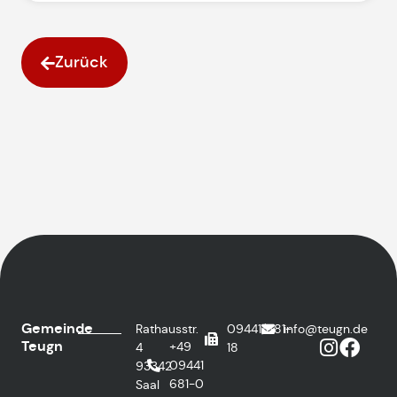
Zurück
Gemeinde
Rathausstr.
09441/681-
info@teugn.de
Teugn
+49
4
18
09441
93342
681-0
Saal