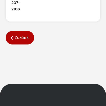
207-
2106
Zurück