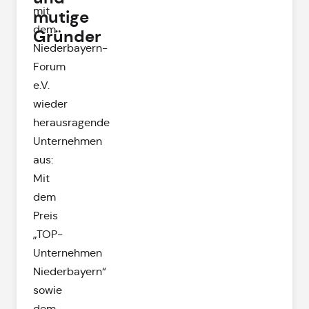
mit
mutige
dem
Gründer
Niederbayern-
Forum
e.V.
wieder
herausragende
Unternehmen
aus:
Mit
dem
Preis
„TOP-
Unternehmen
Niederbayern“
sowie
dem