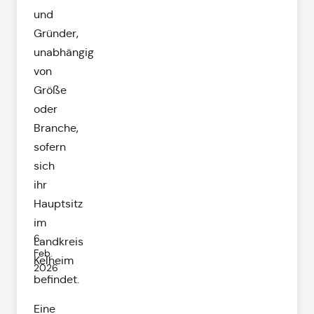
und
Gründer,
unabhängig
von
Größe
oder
Branche,
sofern
sich
ihr
Hauptsitz
im
6.
Landkreis
Feb.
Kelheim
2026
befindet.
Eine