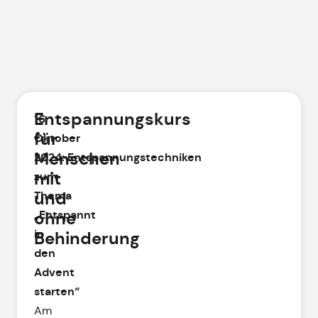
Entspannungskurs
16.
für
Oktober
Menschen
2024
:
Entspannungstechniken
mit
zum
und
Thema
„Entspannt
ohne
in
Behinderung
den
Advent
starten“
Am