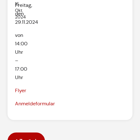
16.
Freitag,
Okt.
den
2024
29.11.2024
von
14:00
Uhr
–
17:00
Uhr
Flyer
Anmeldeformular