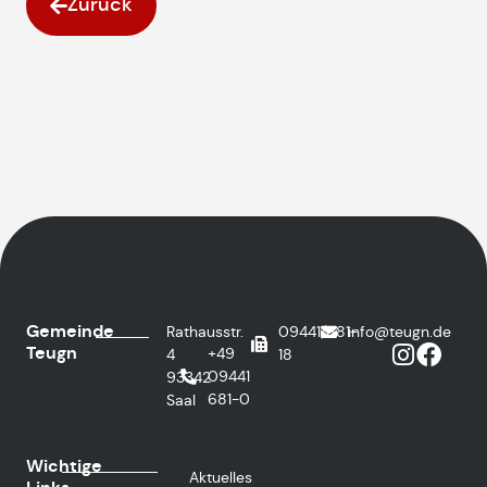
Zurück
Gemeinde
Rathausstr.
09441/681-
info@teugn.de
Teugn
+49
4
18
09441
93342
681-0
Saal
Wichtige
Aktuelles