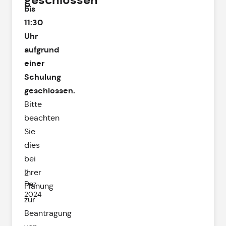
geschlossen
bis
11:30
Uhr
aufgrund
einer
Schulung
geschlossen.
Bitte
beachten
Sie
dies
bei
Ihrer
2.
Dez.
Planung
2024
zur
Beantragung