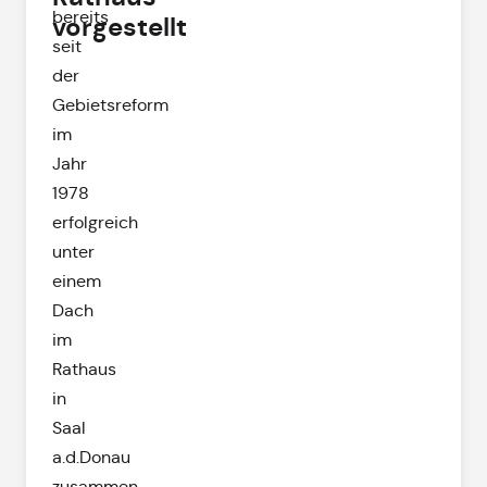
bereits
vorgestellt
seit
der
Gebietsreform
im
Jahr
1978
erfolgreich
unter
einem
Dach
im
Rathaus
in
Saal
a.d.Donau
zusammen.