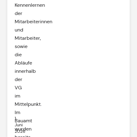
Kennenlernen
der
Mitarbeiterinnen
und
Mitarbeiter,
sowie
die
Abläufe
innerhalb
der
VG
im
Mittelpunkt.
Im
1.
Bauamt
Juni
wurden
2026